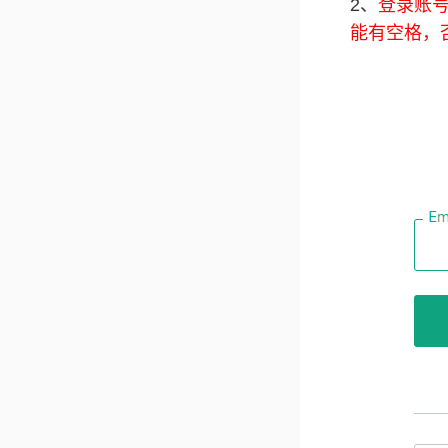
2、
登录账
能有空格，