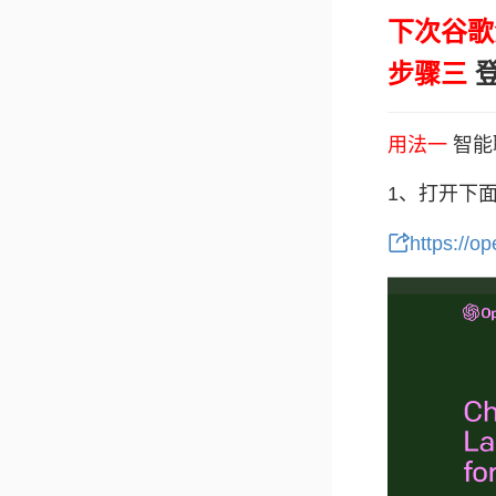
下次谷歌
步骤三
登
用法一
智能聊
1、打开下面的
https://o