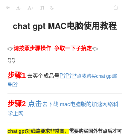
-
+
chat gpt MAC电脑使用教程
请按照步骤操作 争取一下子搞定
👉
👈
👇👇
步骤1
去买个成品号
点我购买chat gpt账
号
步骤2
点击
去下载 mac电脑版的加速网络科
学上网
chat gpt对线路要求非常高，
需要购买国外节点后才可